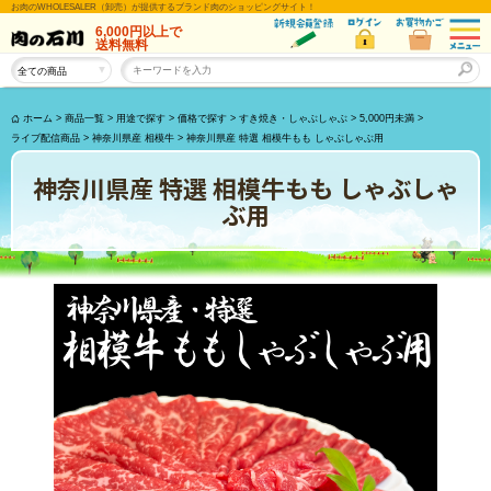
お肉のWHOLESALER（卸売）が提供するブランド肉のショッピングサイト！
6,000円以上
で
送料無料
ホーム
>
商品一覧
>
用途で探す
>
価格で探す
>
すき焼き・しゃぶしゃぶ
>
5,000円未満
>
ライブ配信商品
>
神奈川県産 相模牛
>
神奈川県産 特選 相模牛もも しゃぶしゃぶ用
神奈川県産 特選 相模牛もも しゃぶしゃ
ぶ用