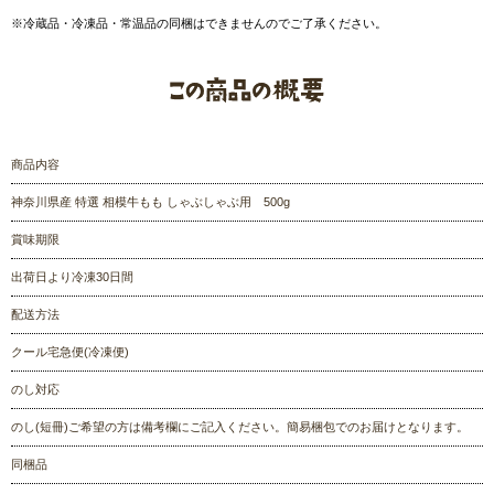
※冷蔵品・冷凍品・常温品の同梱はできませんのでご了承ください。
商品内容
神奈川県産 特選 相模牛もも しゃぶしゃぶ用 500g
賞味期限
出荷日より冷凍30日間
配送方法
クール宅急便(冷凍便)
のし対応
のし(短冊)ご希望の方は備考欄にご記入ください。簡易梱包でのお届けとなります。
同梱品