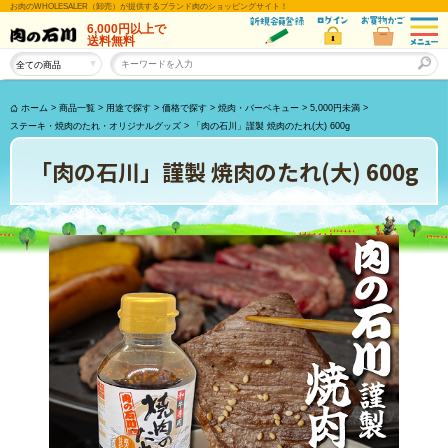
お肉のWHOLESALER（卸売）が提供するブランド肉のショッピングサイト！
6,000円以上
で
送料無料
ホーム
>
商品一覧
>
用途で探す
>
価格で探す
>
焼肉・バーベキュー
>
5,000円未満
>
ステーキ・焼肉のたれ・オリジナルグッズ
>
「肉の石川」謹製 焼肉のたれ(大) 600g
「肉の石川」謹製 焼肉のたれ(大) 600g