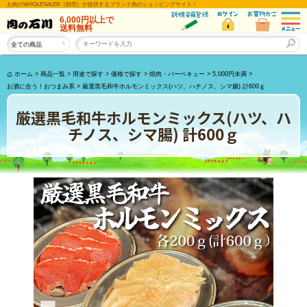
お肉のWHOLESALER（卸売）が提供するブランド肉のショッピングサイト！
6,000円以上
で
送料無料
ホーム
>
商品一覧
>
用途で探す
>
価格で探す
>
焼肉・バーベキュー
>
5,000円未満
>
お酒に合う！おつまみ系
>
厳選黒毛和牛ホルモンミックス(ハツ、ハチノス、シマ腸) 計600ｇ
厳選黒毛和牛ホルモンミックス(ハツ、ハ
チノス、シマ腸) 計600ｇ