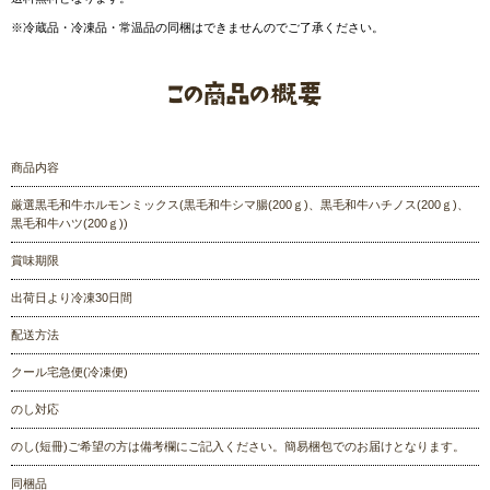
※冷蔵品・冷凍品・常温品の同梱はできませんのでご了承ください。
商品内容
厳選黒毛和牛ホルモンミックス(黒毛和牛シマ腸(200ｇ)、黒毛和牛ハチノス(200ｇ)、
黒毛和牛ハツ(200ｇ))
賞味期限
出荷日より冷凍30日間
配送方法
クール宅急便(冷凍便)
のし対応
のし(短冊)ご希望の方は備考欄にご記入ください。簡易梱包でのお届けとなります。
同梱品