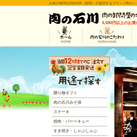
お肉のWHOLESALER（卸売）が提供するブランド肉の
6,000円以上
のお買
贈り物ギフト
肉の石川みそ漬
ステーキ
焼肉・バーベキュー
すき焼き・しゃぶしゃぶ