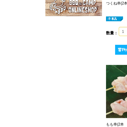
つくね串(2
数量：
もも串(2本