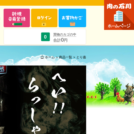
買物のカゴの中
0
0
合計
円
ホーム
>
商品一覧
>
とり嘉