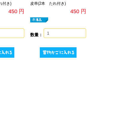
れ付き)
皮串(2本 たれ付き)
450 円
450 円
数量：